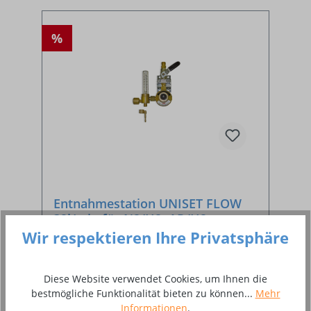
%
Entnahmestation UNISET FLOW
32l/min für N2/H2, AR/H2 -
SONDERANFERTIGUNG
Wir respektieren Ihre Privatsphäre
Entnahmestelle für Laserversorgung N2/H2,
Diese Website verwendet Cookies, um Ihnen die
AR/H2
bestmögliche Funktionalität bieten zu können...
Mehr
Informationen
.