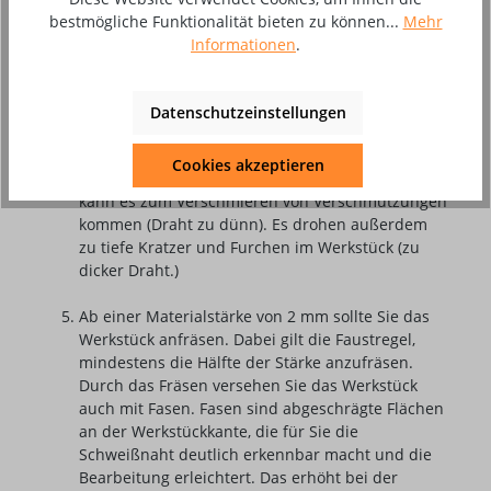
sein können.
bestmögliche Funktionalität bieten zu können...
Mehr
Informationen
.
Die von Ihnen eingesetzten Schleifmittel sollten
außerdem für Aluminium zugelassen sein.
Benutzen Sie hier bei der manuellen Reinigung
Datenschutzeinstellungen
und dem Anschleifen ausschließlich
Edelstahlbürsten mit einem Drahtdurchmesser
Cookies akzeptieren
von 0,1 und 0,25 mm. Bei anderen Durchmessern
kann es zum Verschmieren von Verschmutzungen
kommen (Draht zu dünn). Es drohen außerdem
zu tiefe Kratzer und Furchen im Werkstück (zu
dicker Draht.)
Ab einer Materialstärke von 2 mm sollte Sie das
Werkstück anfräsen. Dabei gilt die Faustregel,
mindestens die Hälfte der Stärke anzufräsen.
Durch das Fräsen versehen Sie das Werkstück
auch mit Fasen. Fasen sind abgeschrägte Flächen
an der Werkstückkante, die für Sie die
Schweißnaht deutlich erkennbar macht und die
Bearbeitung erleichtert. Das erhöht bei der