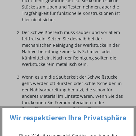
nicht mehr gewährleistet ist. Sie können solche
Stücke zum Üben und Testen nehmen, aber die
Tragfähigkeit für funktionelle Konstruktionen ist
hier nicht sicher.
Der Schweißbereich muss sauber und vor allem
fettfrei sein. Setzen Sie deshalb bei der
mechanischen Reinigung der Werkstücke in der
Nahtvorbereitung keinesfalls Schmier- oder
Kühlmittel ein. Nach der Reinigung sollten die
Werkstücke rein metallisch sein.
Wenn es um die Sauberkeit der Schweißstücke
geht, werden oft Bürsten oder Schleifscheiben in
der Nahtvorbereitung benutzt, die schon für
anderes Material im Einsatz waren. Wenn Sie das
tun, können Sie Fremdmaterialien in die
Schweißung einbringen. Setzen Sie also nur
Werkzeuge vor dem Alu Schweißen ein, die
Wir respektieren Ihre Privatsphäre
vorher nur mit Aluminium in Kontakt gekommen
sind. Verunreinigte Schweißnähte sind eine
Gefahr, weil nicht so haltbar und damit undicht
Diese Website verwendet Cookies, um Ihnen die