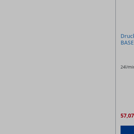
Druc
BAS
Argo
l/min
24l/mi
57,0