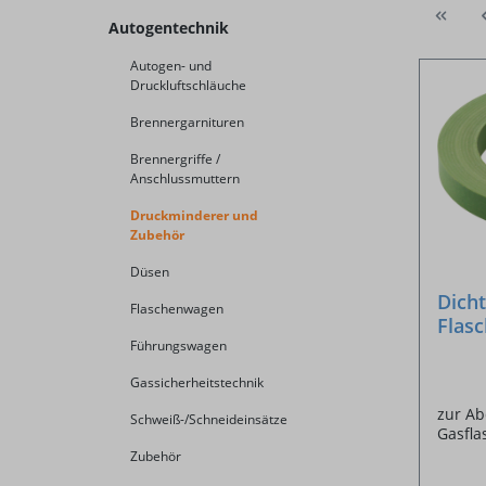
Autogentechnik
Autogen- und
Druckluftschläuche
Brennergarnituren
Brennergriffe /
Anschlussmuttern
Druckminderer und
Zubehör
Düsen
Dicht
Flaschenwagen
Flas
x 1,
Führungswagen
Gassicherheitstechnik
zur Ab
Schweiß-/Schneideinsätze
Gasfla
Zubehör