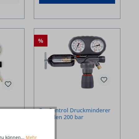
%
ProControl Druckminderer
rer
Acetylen 200 bar
10 bar
zu können...
Mehr