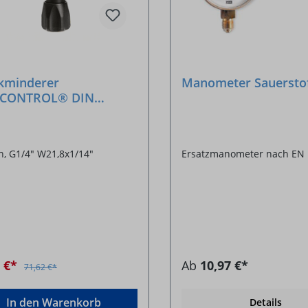
kminderer
Manometer Sauersto
ECONTROL® DIN
n/Ar-CO2 230 bar /24
n, G1/4" W21,8x1/14"
Ersatzmanometer nach EN 
7 €*
Ab
10,97 €*
71,62 €*
In den Warenkorb
Details