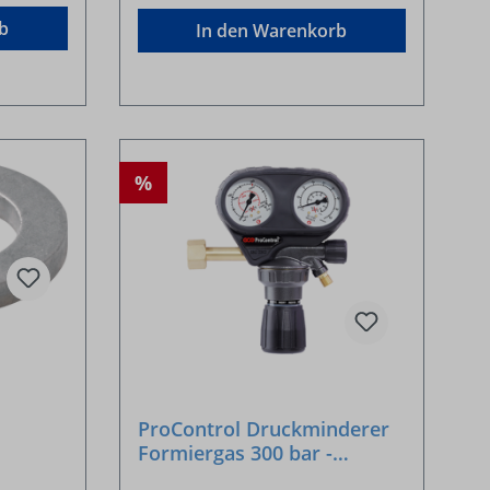
b
In den Warenkorb
%
ProControl Druckminderer
Formiergas 300 bar -
30l/min , mit Literuhr -