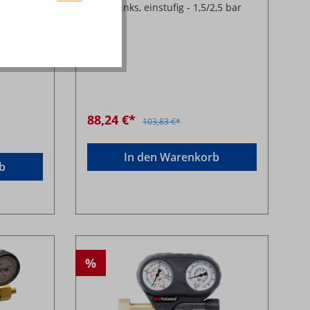
G3/8" Links, einstufig - 1,5/2,5 bar
ar
H
H
88,24 €*
103,83 €*
In den Warenkorb
b
%