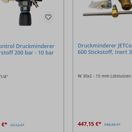
Druckminderer JETCo
ontrol Druckminderer
600 Stickstoff, Inert 
stoff 200 bar - 10 bar
0-200 bar
W 30x2 - 15 mm Lötstutzen
1/4"
447,15 €*
4 €*
546,56 €*
97,12 €*