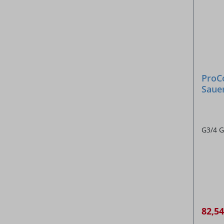
ProC
Sauer
G3/4 G
82,5