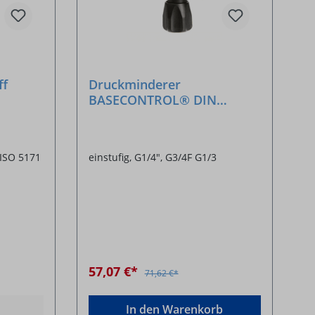
ff
Druckminderer
BASECONTROL® DIN
Sauerstoff 230 bar/10 bar
ISO 5171
einstufig, G1/4", G3/4F G1/3
57,07 €*
71,62 €*
In den Warenkorb