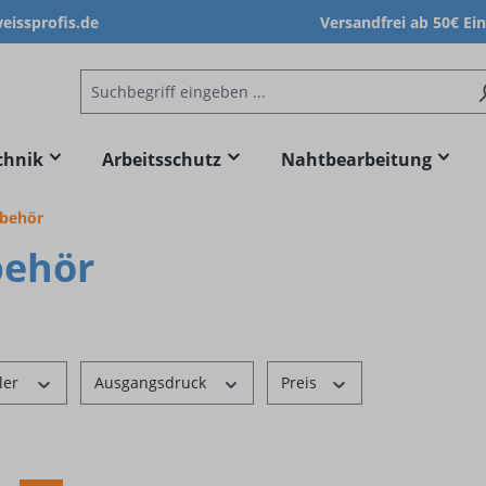
issprofis.de
Versandfrei ab 50€ Ei
chnik
Arbeitsschutz
Nahtbearbeitung
ubehör
behör
ler
Ausgangsdruck
Preis