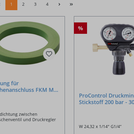
1
2
3
4
%
ung für
chenanschluss FKM M20
ProControl Druckmin
5 ÜM
Stickstoff 200 bar - 3
dichtung zwischen
schenventil und Druckregler
W 24,32 x 1/14" G1/4“