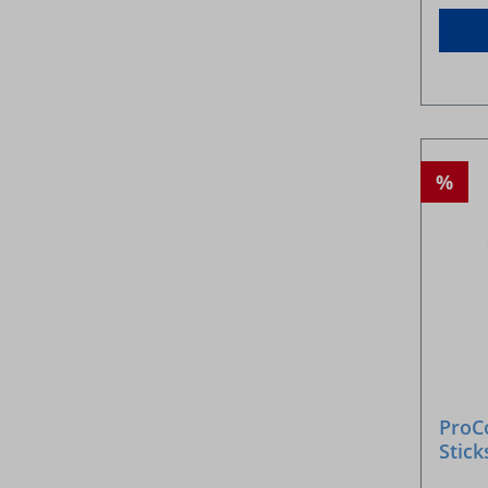
%
ProC
Stick