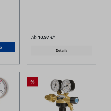
Ab
10,97 €*
b
Details
%