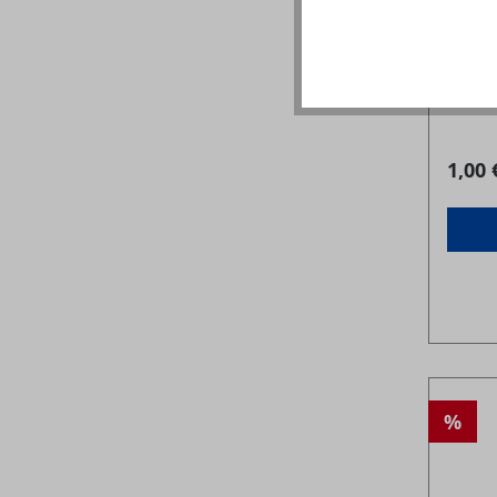
Gasfla
1,00 
%