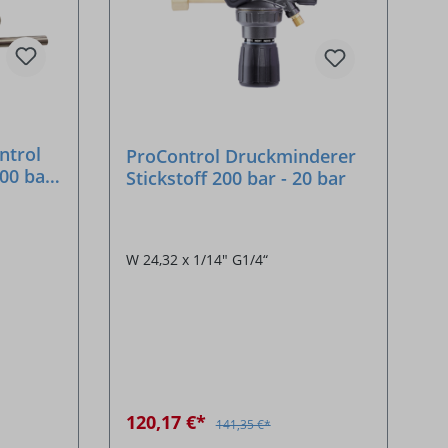
ntrol
ProControl Druckminderer
300 bar
Stickstoff 200 bar - 20 bar
W 24,32 x 1/14" G1/4“
120,17 €*
141,35 €*