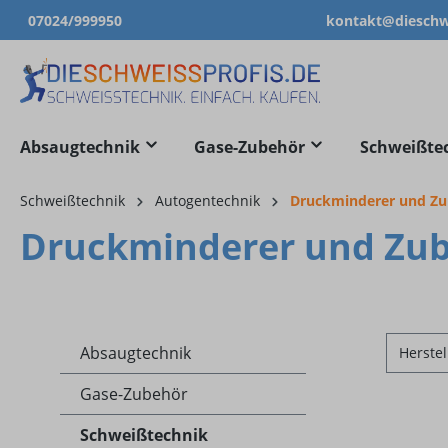
07024/999950
kontakt@dieschwe
springen
Zur Hauptnavigation springen
Absaugtechnik
Gase-Zubehör
Schweißte
Schweißtechnik
Autogentechnik
Druckminderer und Z
Druckminderer und Zu
Absaugtechnik
Herstel
Gase-Zubehör
Schweißtechnik