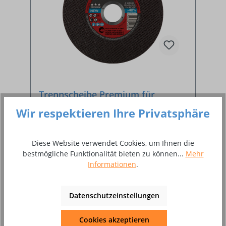
Trennscheibe Premium für
Edelstahl Ø 115 mm
Wir respektieren Ihre Privatsphäre
Diese Website verwendet Cookies, um Ihnen die
gerade für INOX
bestmögliche Funktionalität bieten zu können...
Mehr
Informationen
.
Datenschutzeinstellungen
Cookies akzeptieren