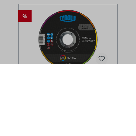
%
Trennscheibe BASIC CUT-ALL Ø
230 x 1,9 x 22,23 mm AC 46 Q
universell einsetzbar