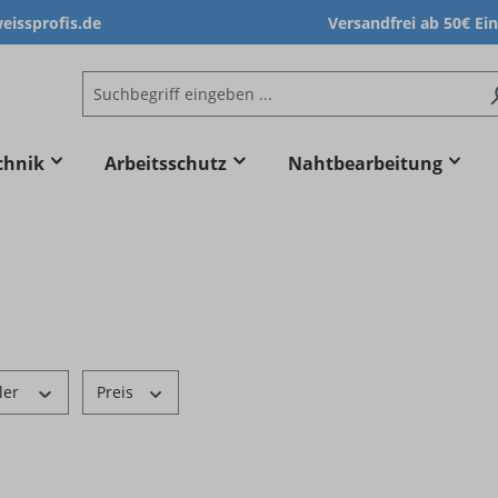
issprofis.de
Versandfrei ab 50€ Ei
chnik
Arbeitsschutz
Nahtbearbeitung
ler
Preis