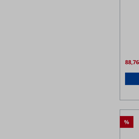
88,7
%