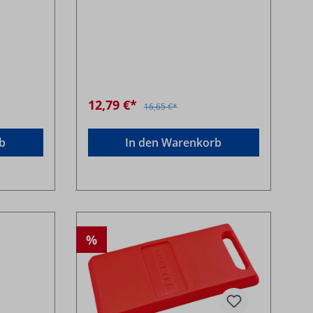
12,79 €*
16,65 €*
b
In den Warenkorb
%