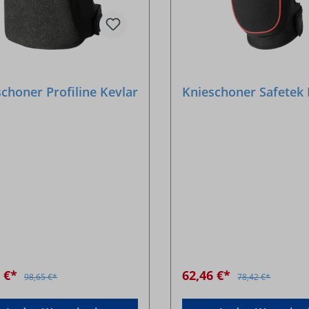
choner Profiline Kevlar
Knieschoner Safetek 
2 €*
62,46 €*
98,65 €*
78,42 €*