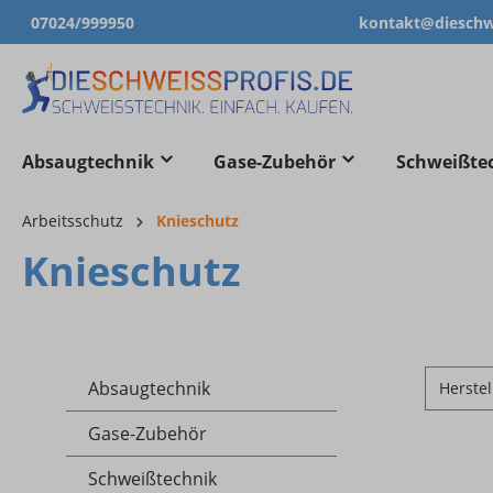
07024/999950
kontakt@dieschwe
springen
Zur Hauptnavigation springen
Absaugtechnik
Gase-Zubehör
Schweißte
Arbeitsschutz
Knieschutz
Knieschutz
Absaugtechnik
Herstel
Gase-Zubehör
Schweißtechnik