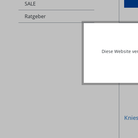
SALE
Ratgeber
%
Diese Website ve
Knie