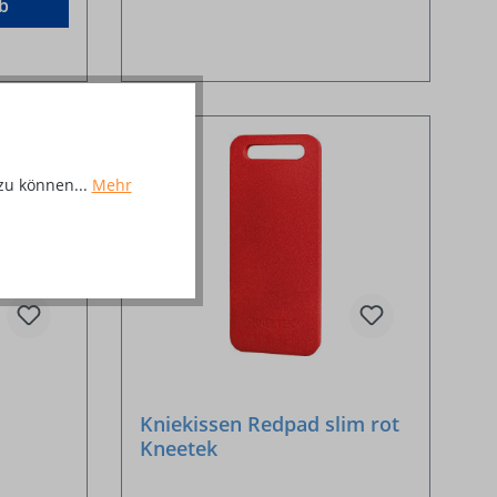
b
%
zu können...
Mehr
Kniekissen Redpad slim rot
Kneetek