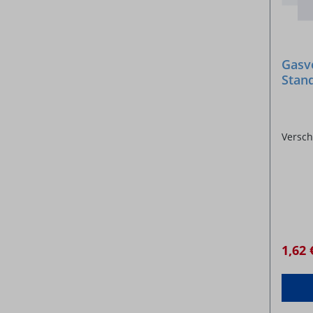
Gasv
Stan
Versch
1,62