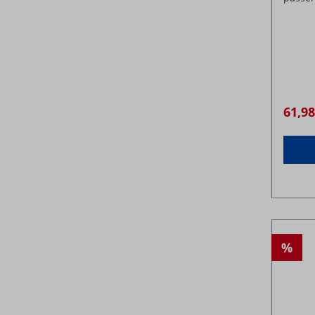
61,9
%