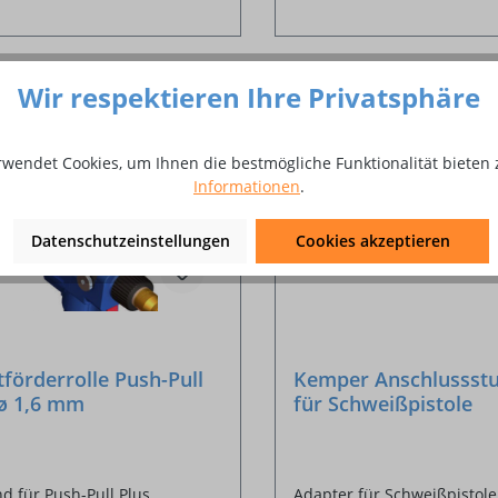
Wir respektieren Ihre Privatsphäre
rwendet Cookies, um Ihnen die bestmögliche Funktionalität bieten 
Informationen
.
Datenschutzeinstellungen
Cookies akzeptieren
förderrolle Push-Pull
Kemper Anschlussst
 ø 1,6 mm
für Schweißpistole
d für Push-Pull Plus
Adapter für Schweißpistol