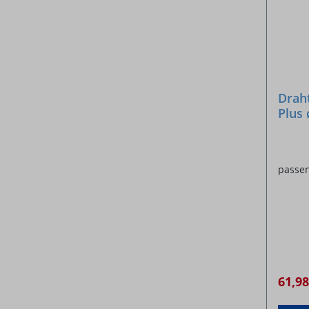
Draht
Plus
passen
61,9