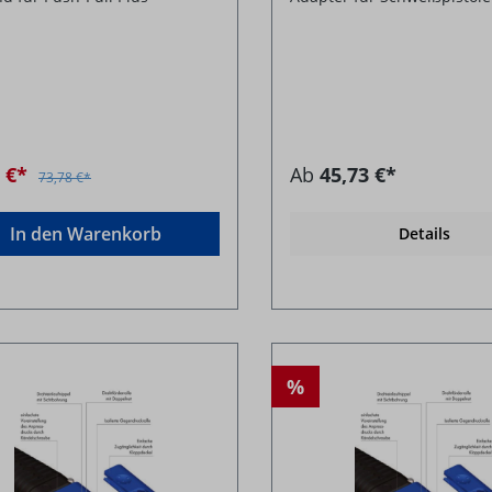
8 €*
Ab
45,73 €*
73,78 €*
In den Warenkorb
Details
%