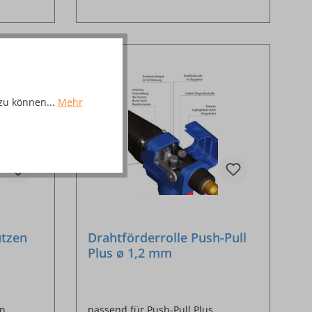
%
zu können...
Mehr
utzen
Drahtförderrolle Push-Pull
Plus ø 1,2 mm
en
passend für Push-Pull Plus