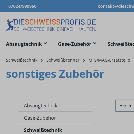
07024/999950
kontakt@dieschwe
springen
Zur Hauptnavigation springen
Absaugtechnik
Gase-Zubehör
Schweißte
Schweißtechnik
Schweißbrenner
MIG/MAG-Ersatzteile
sonstiges Zubehör
Absaugtechnik
Herstel
Gase-Zubehör
Schweißtechnik