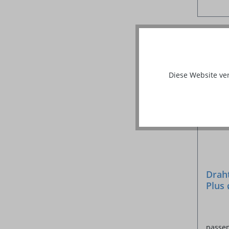
%
Diese Website ve
Draht
Plus
passen