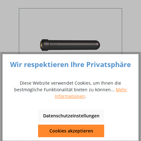
Wir respektieren Ihre Privatsphäre
Diese Website verwendet Cookies, um Ihnen die
bestmögliche Funktionalität bieten zu können...
Mehr
Brennerkappe mittel für Abitig
Informationen
.
150/260 W
Datenschutzeinstellungen
passend für ABITIG GRIP 150 / 260 W / Little
Cookies akzeptieren
150 / 260 W