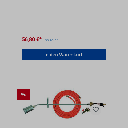
56,80 €*
66,45 €*
In den Warenkorb
%