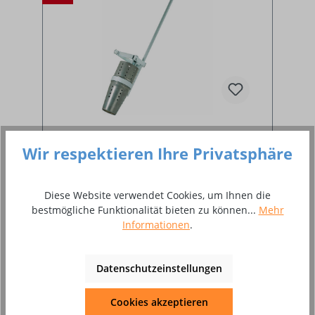
Wir respektieren Ihre Privatsphäre
Bully-Brenner komplett
Diese Website verwendet Cookies, um Ihnen die
bestmögliche Funktionalität bieten zu können...
Mehr
Informationen
.
leistungsstarker Brenner mit Griff
Datenschutzeinstellungen
Cookies akzeptieren