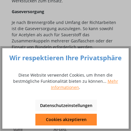
Werkstücken zum Einsatz.
Gaseversorgung
Je nach Brennergröße und Umfang der Richtarbeiten
ist die Gaseversorgung auszulegen. So kann sowohl
für Acetylen als auch für Sauerstoff das
Zusammenkuppeln mehrerer Gasflaschen oder der
Einsatz von Bündeln erforderlich werden.
Wir respektieren Ihre Privatsphäre
Wahl der Brennergröße
Die Größe der Flammrichtbrenner wird durch die
Diese Website verwendet Cookies, um Ihnen die
Werkstoffart und die Blechdicke bestimmt. Für Bleche
bestmögliche Funktionalität bieten zu können...
Mehr
bis 3 mm, z. B. Baustahl, wird die Brennergröße wie
Informationen
.
beim Schweißen ausgewählt (siehe Tabelle).
Datenschutzeinstellungen
Cookies akzeptieren