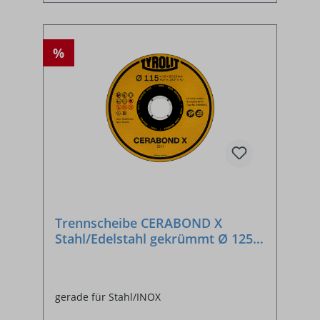
%
Trennscheibe CERABOND X
Stahl/Edelstahl gekrümmt Ø 125
mm 1,6 x 22,23 mm CA40Q-BFP
gerade für Stahl/INOX