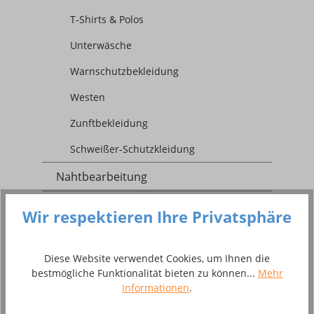
T-Shirts & Polos
Unterwäsche
Warnschutzbekleidung
Westen
Zunftbekleidung
Schweißer-Schutzkleidung
Nahtbearbeitung
Camping / Caravan
Wir respektieren Ihre Privatsphäre
SALE
Diese Website verwendet Cookies, um Ihnen die
Ratgeber
bestmögliche Funktionalität bieten zu können...
Mehr
Informationen
.