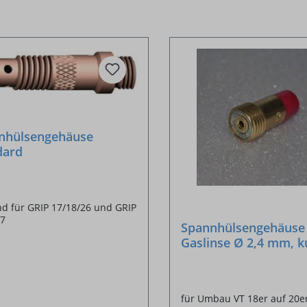
nhülsengehäuse
dard
d für GRIP 17/18/26 und GRIP
17
Spannhülsengehäuse
Gaslinse Ø 2,4 mm, kurz
17/18/26
für Umbau VT 18er auf 20e