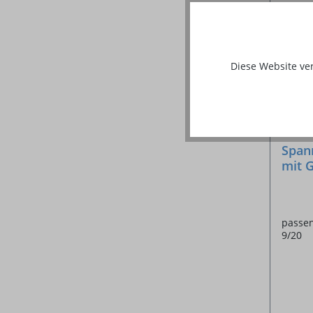
Diese Website ve
Span
mit G
passen
9/20