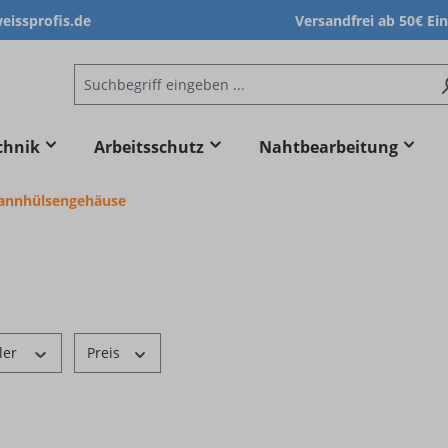
issprofis.de
Versandfrei ab 50€ Ei
chnik
Arbeitsschutz
Nahtbearbeitung
annhülsengehäuse
ler
Preis