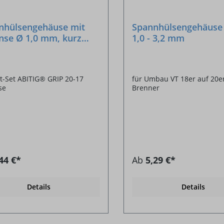
nhülsengehäuse mit
Spannhülsengehäuse
inse Ø 1,0 mm, kurz
1,0 - 3,2 mm
8/26
-Set ABITIG® GRIP 20-17
für Umbau VT 18er auf 20e
se
Brenner
44 €*
Ab
5,29 €*
Details
Details