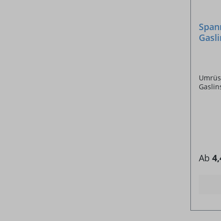
Span
Gasl
17/1
Umrüst
Gaslin
Ab
4,