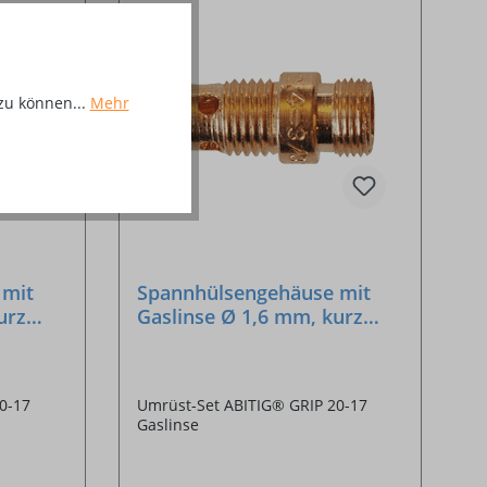
zu können...
Mehr
 mit
Spannhülsengehäuse mit
urz
Gaslinse Ø 1,6 mm, kurz
17/18/26
0-17
Umrüst-Set ABITIG® GRIP 20-17
Gaslinse