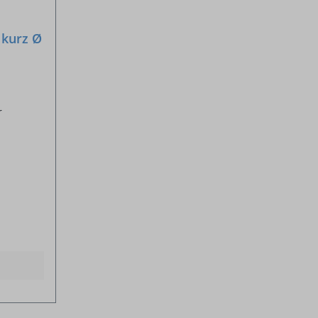
 kurz Ø
r