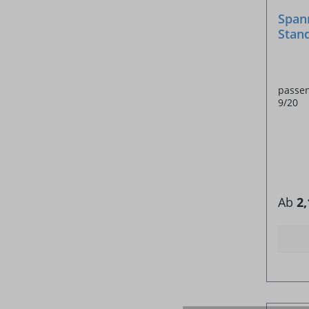
Span
Stan
passen
9/20
Ab
2,