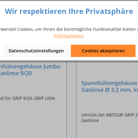
Wir respektieren Ihre Privatsphäre
rwendet Cookies, um Ihnen die bestmögliche Funktionalität bieten 
Informationen
.
Datenschutzeinstellungen
Cookies akzeptieren
nhülsengehäuse Jumbo
aslinse 9/20
Spannhülsengehäuse
Gaslinse Ø 3,2 mm, k
17/18/26
d für GRIP 9/20, GRIP Little
Umrüst-Set ABITIG® GRIP 2
Gaslinse