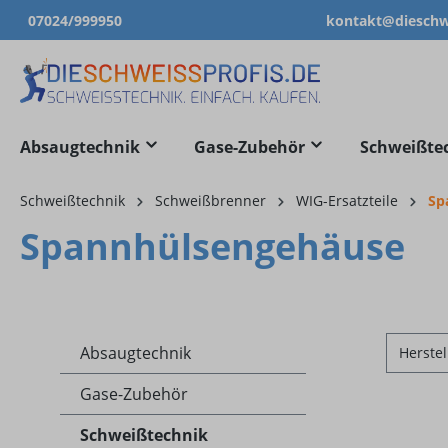
07024/999950
kontakt@dieschwe
springen
Zur Hauptnavigation springen
Absaugtechnik
Gase-Zubehör
Schweißte
Schweißtechnik
Schweißbrenner
WIG-Ersatzteile
Sp
Spannhülsengehäuse
Absaugtechnik
Herstel
Gase-Zubehör
Schweißtechnik