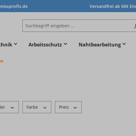
issprofis.de
Versandfrei ab 50€ Ei
chnik
Arbeitsschutz
Nahtbearbeitung
en
ler
Farbe
Preis