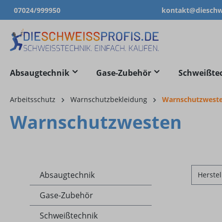
07024/999950
kontakt@dieschwe
springen
Zur Hauptnavigation springen
Absaugtechnik
Gase-Zubehör
Schweißte
Arbeitsschutz
Warnschutzbekleidung
Warnschutzwest
Warnschutzwesten
Absaugtechnik
Herstel
Gase-Zubehör
Schweißtechnik