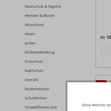
Hautschutz & Hygiene
Hemden & Blusen
Hitzeschutz
Hosen
Ab
10
Jacken
Kinderbekleidung
Knieschutz
Kopfschutz
Overalls
%
Rückenstützen
Schutzbrillen
Diese Website ve
Schweißhelme und