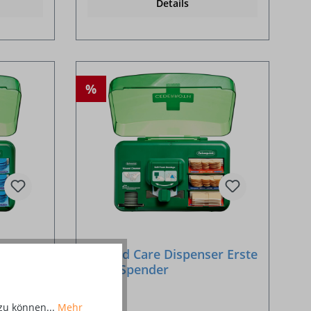
Details
%
r blue
Wound Care Dispenser Erste
Hilfe Spender
zu können...
Mehr