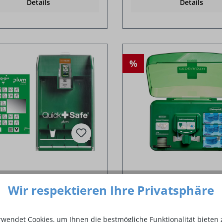
Details
Details
%
-Hilfe-Station
Wound Care Dispense
Wir respektieren Ihre Privatsphäre
kSafe Box Empty
Erste Hilfe Spender
CEDERROTH
rwendet Cookies, um Ihnen die bestmögliche Funktionalität bieten 