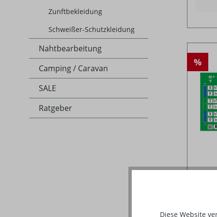
Zunftbekleidung
Schweißer-Schutzkleidung
Nahtbearbeitung
%
Camping / Caravan
SALE
Ratgeber
Erste
Quic
Diese Website ve