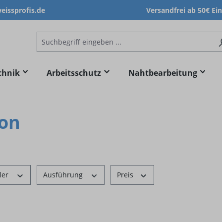
issprofis.de
Versandfrei ab 50€ Ei
chnik
Arbeitsschutz
Nahtbearbeitung
ion
ler
Ausführung
Preis