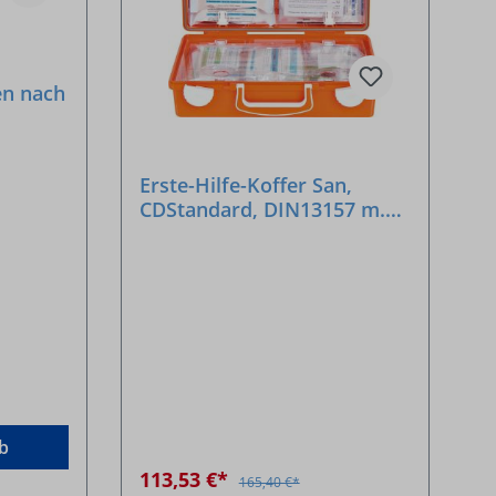
en nach
Erste-Hilfe-Koffer San,
CDStandard, DIN13157 m.
Erw.
b
113,53 €*
165,40 €*