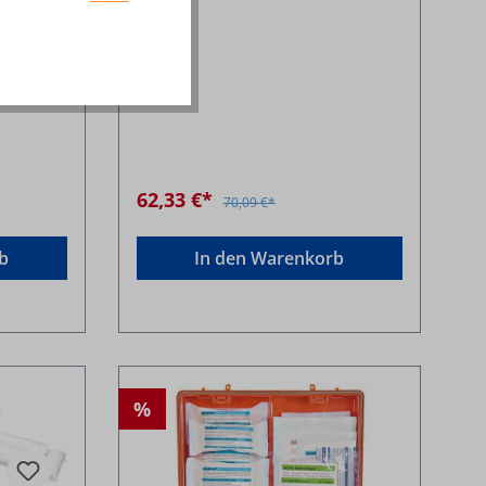
62,33 €*
70,09 €*
b
In den Warenkorb
%