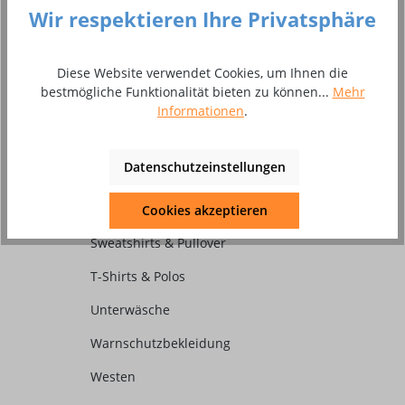
Kopfschutz
Wir respektieren Ihre Privatsphäre
Overalls
Diese Website verwendet Cookies, um Ihnen die
Rückenstützen
bestmögliche Funktionalität bieten zu können...
Mehr
Schutzbrillen
Informationen
.
Schweißhelme und Zubehör
Datenschutzeinstellungen
Schürzen
Secuboxen
Cookies akzeptieren
Sweatshirts & Pullover
T-Shirts & Polos
Unterwäsche
Warnschutzbekleidung
Westen