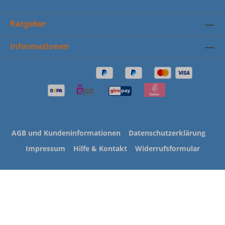
Ratgeber
Informationen
AGB und Kundeninformationen
Datenschutzerklärung
Impressum
Hilfe & Kontakt
Widerrufsformular
* Alle Preise inkl. gesetzl. Mehrwertsteuer zzgl.
Versandkosten
und ggf. Nachnahmegebühren, wenn nicht
anders angegeben.
** gilt für Lieferungen innerhalb Deutschlands, Lieferzeiten