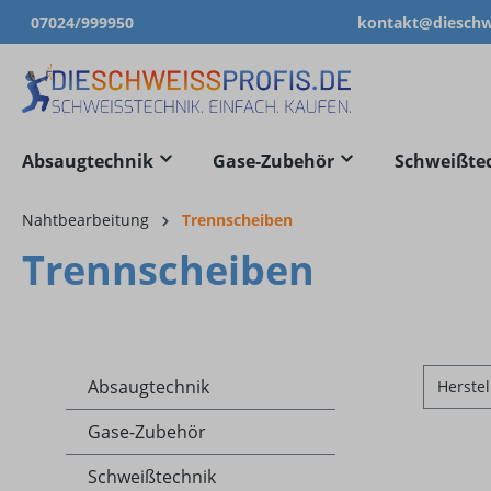
07024/999950
kontakt@dieschwe
springen
Zur Hauptnavigation springen
Absaugtechnik
Gase-Zubehör
Schweißte
Nahtbearbeitung
Trennscheiben
Trennscheiben
Absaugtechnik
Herstel
Gase-Zubehör
Schweißtechnik