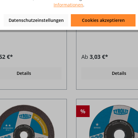
Informationen
.
 für INOX
gerade für Stahl/INOX
Datenschutzeinstellungen
Cookies akzeptieren
52 €*
Ab
3,03 €*
Details
Details
%