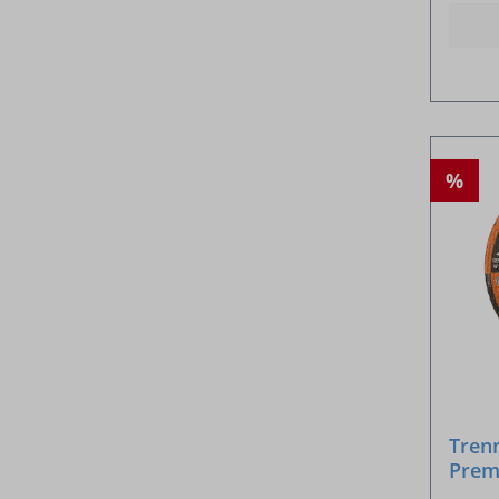
%
Tren
Prem
22,2