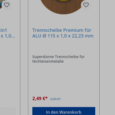
2in1
Trennscheibe Premium für
x 1,0 x
ALU Ø 115 x 1,0 x 22,23 mm
Superdünne Trennscheibe für
Nichteisenmetalle
2,49 €*
3,00 €*
In den Warenkorb