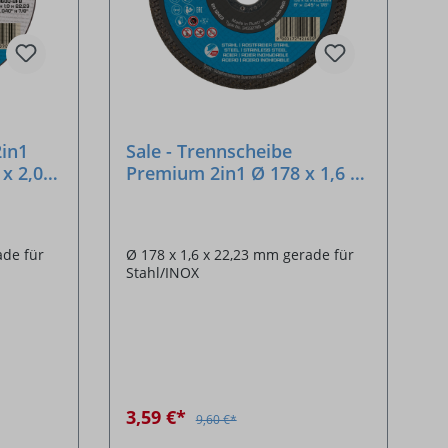
2in1
Sale - Trennscheibe
x 2,0 x
Premium 2in1 Ø 178 x 1,6 x
22,23 mm
Ø 178 x 1,6 x 22,23 mm gerade für
Stahl/INOX
3,59 €*
9,60 €*