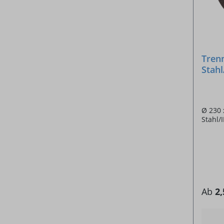
Tren
Stahl
22,2
Ø 230 x 1
Stahl/
Ab
2,