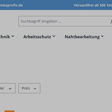
issprofis.de
Versandfrei ab 50€ Ei
chnik
Arbeitsschutz
Nahtbearbeitung
ler
Preis