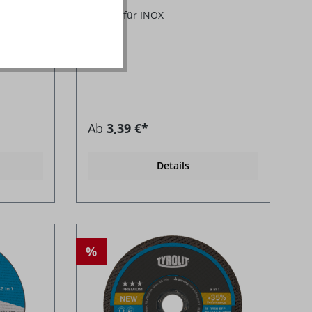
gerade für INOX
Ab
3,39 €*
Details
%