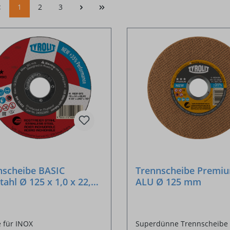
1
2
3
nscheibe BASIC
Trennscheibe Premiu
tahl Ø 125 x 1,0 x 22,23
ALU Ø 125 mm
 für INOX
Superdünne Trennscheibe 