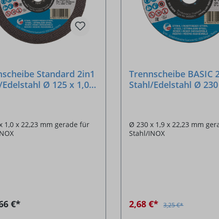
nscheibe Standard 2in1
Trennscheibe BASIC 
/Edelstahl Ø 125 x 1,0 x
Stahl/Edelstahl Ø 230 
3 mm
22,23 mm
x 1,0 x 22,23 mm gerade für
Ø 230 x 1,9 x 22,23 mm gerade für
INOX
Stahl/INOX
66 €*
2,68 €*
3,25 €*