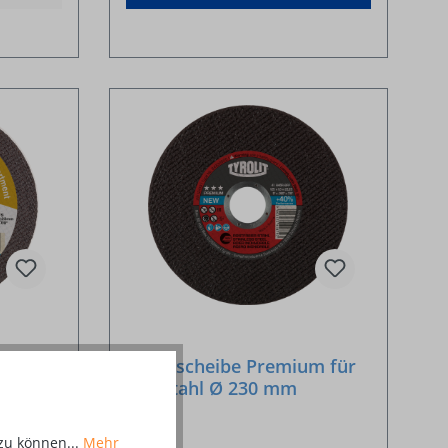
rd 2in1
Trennscheibe Premium für
x 1,9 x
Edelstahl Ø 230 mm
zu können...
Mehr