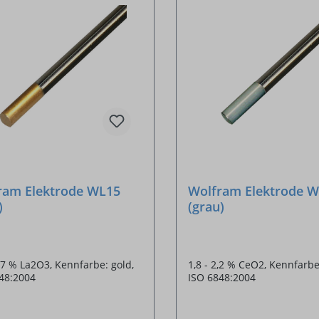
ram Elektrode WL15
Wolfram Elektrode 
)
(grau)
1,7 % La2O3, Kennfarbe: gold,
1,8 - 2,2 % CeO2, Kennfarbe
48:2004
ISO 6848:2004