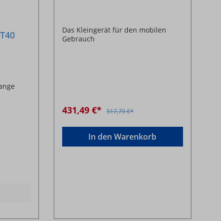
mit Diamantscheibe
Das Kleingerät für den mobilen
WT40
Gebrauch
range
431,49 €*
517,79 €*
In den Warenkorb