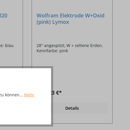
l20
Wolfram Elektrode W+Oxid
(pink) Lymox
e: blau
28° angespitzt, W + seltene Erden,
Kennfarbe: pink
Ab
3,23 €*
zu können...
Mehr
Details