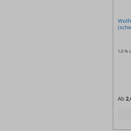
Wolf
(sch
1,0 % 
Ab
2,