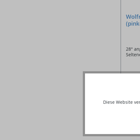
Wolf
(pin
28° an
Selten
Ab
4,
Diese Website ve