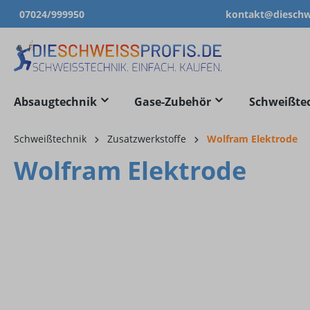
07024/999950
kontakt@dieschwe
springen
Zur Hauptnavigation springen
Absaugtechnik
Gase-Zubehör
Schweißte
Schweißtechnik
Zusatzwerkstoffe
Wolfram Elektrode
Wolfram Elektrode