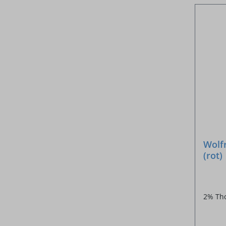
Wolf
(rot)
2% Tho