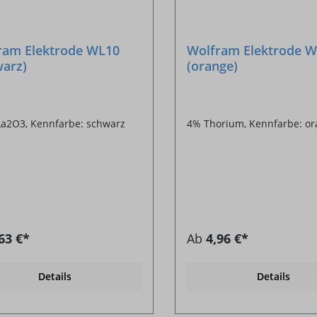
ram Elektrode WL10
Wolfram Elektrode 
warz)
(orange)
La2O3, Kennfarbe: schwarz
4% Thorium, Kennfarbe: o
63 €*
Ab
4,96 €*
Details
Details