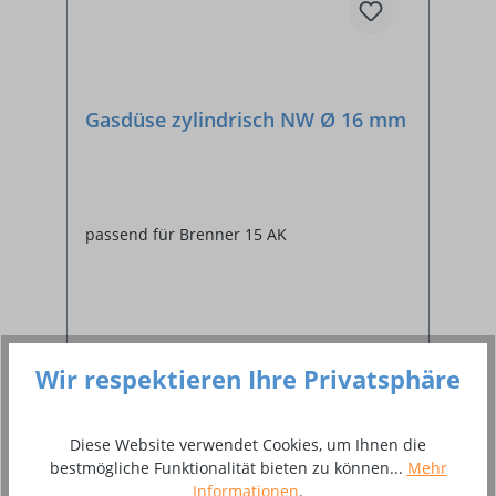
Gasdüse zylindrisch NW Ø 16 mm
passend für Brenner 15 AK
Wir respektieren Ihre Privatsphäre
Ab
3,51 €*
Diese Website verwendet Cookies, um Ihnen die
bestmögliche Funktionalität bieten zu können...
Mehr
Details
Informationen
.