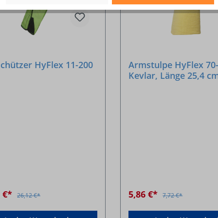
chützer HyFlex 11-200
Armstulpe HyFlex 70-
Kevlar, Länge 25,4 cm
4 €*
5,86 €*
26,12 €*
7,72 €*