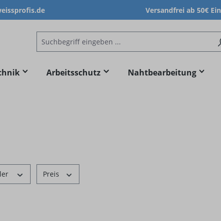
issprofis.de
Versandfrei ab 50€ Ei
chnik
Arbeitsschutz
Nahtbearbeitung
ler
Preis