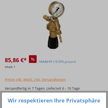
85,86 €*
%
104,82 €*
(18.09% gespart)
Inhalt:
1
Preise inkl. MwSt. inkl. Versandkosten
Versandfertig in 7 Tagen, Lieferzeit 6 - 10 Tage
Produkt Anzahl: Gib den gewünschten Wer
Wir respektieren Ihre Privatsphäre
In den Warenkorb