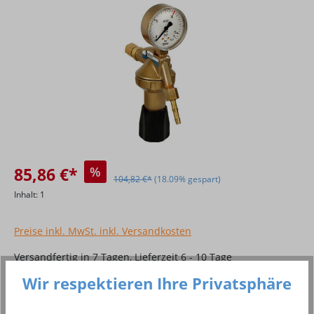
85,86 €*
%
104,82 €*
(18.09% gespart)
Inhalt:
1
Preise inkl. MwSt. inkl. Versandkosten
Versandfertig in 7 Tagen, Lieferzeit 6 - 10 Tage
Wir respektieren Ihre Privatsphäre
Produkt Anzahl: Gib den gewünschten Wer
In den Warenkorb