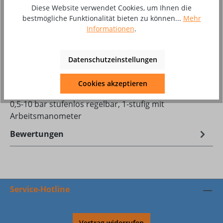
Stück
Diese Website verwendet Cookies, um Ihnen die
bestmögliche Funktionalität bieten zu können...
Mehr
Informationen
.
Zum Merkzettel hinzufügen
Produktnummer:
8002594
Datenschutzeinstellungen
Cookies akzeptieren
Beschreibung
0,5-10 bar stufenlos regelbar, 1-stufig mit
Arbeitsmanometer
Bewertungen
Service-Hotline
Vertrag widerrufen