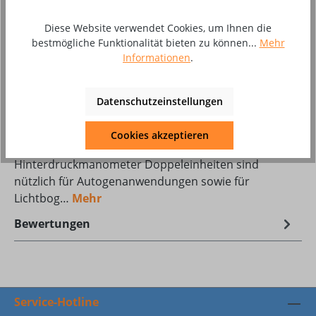
Stück
Diese Website verwendet Cookies, um Ihnen die
bestmögliche Funktionalität bieten zu können...
Mehr
Zum Merkzettel hinzufügen
Informationen
.
Produktnummer:
8002606
Datenschutzeinstellungen
Beschreibung
Cookies akzeptieren
DINSET Doppelentnahmestelle mit
Hinterdruckmanometer Doppeleinheiten sind
nützlich für Autogenanwendungen sowie für
Lichtbog…
Mehr
Bewertungen
Service-Hotline