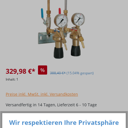
329,98 €*
%
388,40 €*
(15.04% gespart)
Inhalt:
1
Preise inkl. MwSt. inkl. Versandkosten
Versandfertig in 14 Tagen, Lieferzeit 6 - 10 Tage
Produkt Anzahl: Gib den gewünschten Wer
In den Warenkorb
Wir respektieren Ihre Privatsphäre