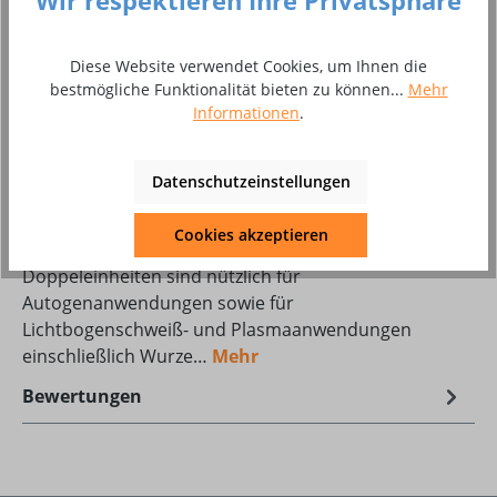
Wir respektieren Ihre Privatsphäre
Produkt Anzahl: Gib den gewünschten Wer
In den Warenkorb
Stück
Diese Website verwendet Cookies, um Ihnen die
bestmögliche Funktionalität bieten zu können...
Mehr
Informationen
.
Zum Merkzettel hinzufügen
Produktnummer:
10018724
Datenschutzeinstellungen
Cookies akzeptieren
Beschreibung
Doppeleinheiten sind nützlich für
Autogenanwendungen sowie für
Lichtbogenschweiß- und Plasmaanwendungen
einschließlich Wurze…
Mehr
Bewertungen