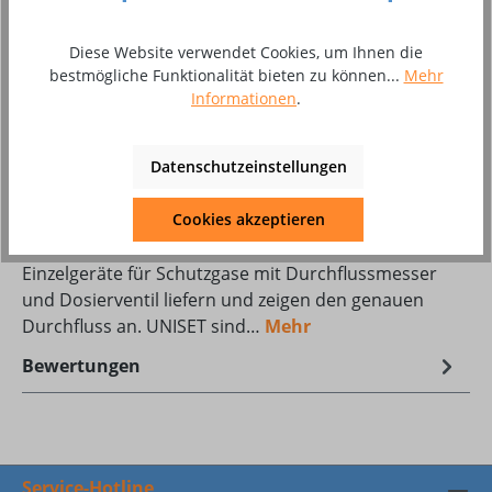
Produkt Anzahl: Gib den gewünschten Wer
In den Warenkorb
Diese Website verwendet Cookies, um Ihnen die
Stück
bestmögliche Funktionalität bieten zu können...
Mehr
Informationen
.
Zum Merkzettel hinzufügen
Produktnummer:
8002584
Datenschutzeinstellungen
Cookies akzeptieren
Beschreibung
Einzelgeräte für Schutzgase mit Durchflussmesser
und Dosierventil liefern und zeigen den genauen
Durchfluss an. UNISET sind…
Mehr
Bewertungen
Service-Hotline