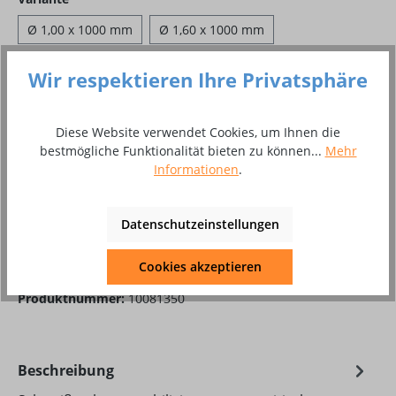
Ø 1,00 x 1000 mm
Ø 1,60 x 1000 mm
Ø 2,00 x 1000 mm
Ø 2,40 x 1000 mm
Wir respektieren Ihre Privatsphäre
Ø 3,20 x 1000 mm
Ø 4,00 x 1000 mm
Diese Website verwendet Cookies, um Ihnen die
Ø 5,00 x 1000 mm
bestmögliche Funktionalität bieten zu können...
Mehr
Informationen
.
Produkt Anzahl: Gib den gewünschten Wer
In den Warenkorb
Datenschutzeinstellungen
Paket
Cookies akzeptieren
Zum Merkzettel hinzufügen
Produktnummer:
10081350
Beschreibung