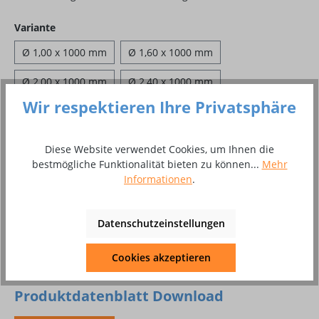
auswählen
Variante
Ø 1,00 x 1000 mm
Ø 1,60 x 1000 mm
Ø 2,00 x 1000 mm
Ø 2,40 x 1000 mm
Wir respektieren Ihre Privatsphäre
Ø 3,20 x 1000 mm
Ø 4,00 x 1000 mm
Ø 5,00 x 1000 mm
Diese Website verwendet Cookies, um Ihnen die
bestmögliche Funktionalität bieten zu können...
Mehr
Produkt Anzahl: Gib den gewünschten Wer
Informationen
.
In den Warenkorb
Paket
Datenschutzeinstellungen
Zum Merkzettel hinzufügen
Cookies akzeptieren
Produktnummer:
10018193
Produktdatenblatt Download