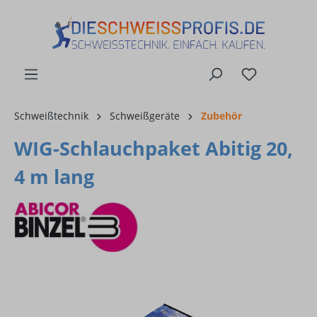
alt springen
Schweißtechnik
Schweißgeräte
Zubehör
WIG-Schlauchpaket Abitig 20,
4 m lang
Bildergalerie überspringen