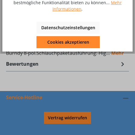
bestmögliche Funktionalität bieten zu können...
Mehr
Produktnummer:
10022896
Informationen
.
Datenschutzeinstellungen
Beschreibung
UD 8-pol. 4 m - EWMSchalterfunktion:
Cookies akzeptieren
Up/Downmaschinenseitiger Anschluss: BSB 35-50
Burndy 8-pol.Schlauchpaketausführung: Hig…
Mehr
Bewertungen
Service-Hotline
Vertrag widerrufen