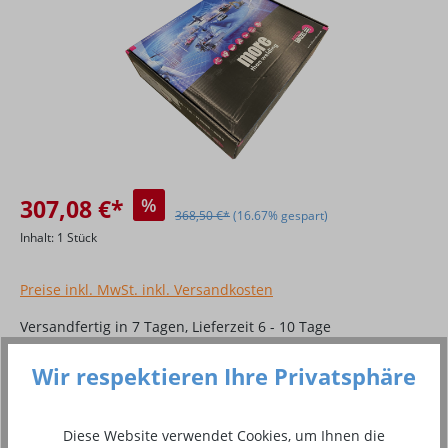
307,08 €*
%
368,50 €*
(16.67% gespart)
Inhalt:
1 Stück
Preise inkl. MwSt. inkl. Versandkosten
Versandfertig in 7 Tagen, Lieferzeit 6 - 10 Tage
Produkt Anzahl: Gib den gewünschten Wer
Wir respektieren Ihre Privatsphäre
In den Warenkorb
Diese Website verwendet Cookies, um Ihnen die
Zum Merkzettel hinzufügen