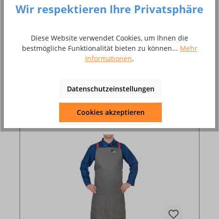
Möglichkeit eine Lava Bro…
Mehr
Wir respektieren Ihre Privatsphäre
Bewertungen
Diese Website verwendet Cookies, um Ihnen die
bestmögliche Funktionalität bieten zu können...
Mehr
Informationen
.
Datenschutzeinstellungen
Produktgalerie überspringen
Artikelzubehör
Cookies akzeptieren