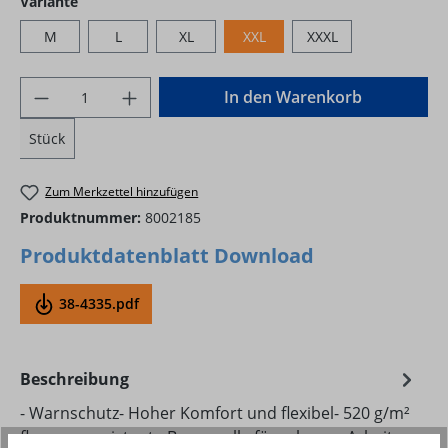
auswählen
Variante
M
L
XL
XXL
XXXL
Produkt Anzahl: Gib den gewünschten Wer
In den Warenkorb
Stück
Zum Merkzettel hinzufügen
Produktnummer:
8002185
Produktdatenblatt Download
38-4335.pdf
Beschreibung
- Warnschutz- Hoher Komfort und flexibel- 520 g/m²
flammenresistente Baumwolle für schwere Arbeit-