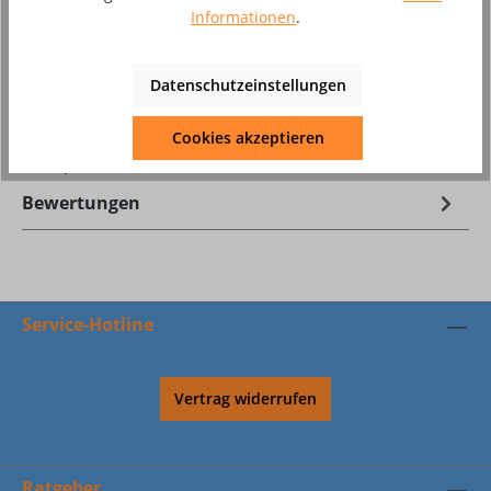
Zum Merkzettel hinzufügen
Informationen
.
Produktnummer:
8002530
Datenschutzeinstellungen
Beschreibung
Cookies akzeptieren
Antispritzer deluxe BLACKWELD
Bewertungen
Service-Hotline
Vertrag widerrufen
Ratgeber