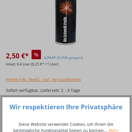
2,50 €*
%
2,74 €*
(8.76% gespart)
Inhalt:
0.4 Liter
(6,25 €* / 1 Liter)
Preise inkl. MwSt. zzgl. Versandkosten
Sofort verfügbar, Lieferzeit: 2 - 3 Tage
Produkt Anzahl: Gib den gewünschten Wer
Wir respektieren Ihre Privatsphäre
In den Warenkorb
Stück
Diese Website verwendet Cookies, um Ihnen die
bestmögliche Funktionalität bieten zu können...
Mehr