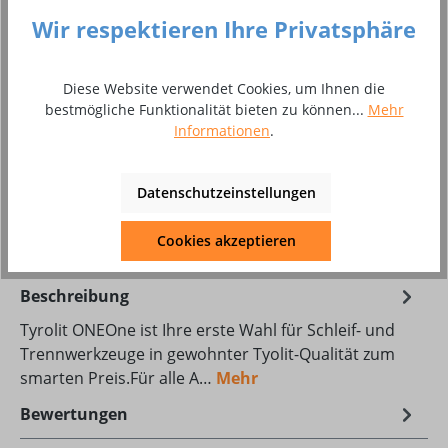
Wir respektieren Ihre Privatsphäre
1,0 x 22,23 mm
1,6 x 22,23 mm
2,5 x 22,23 mm
Produkt Anzahl: Gib den gewünschten Wer
Diese Website verwendet Cookies, um Ihnen die
In den Warenkorb
bestmögliche Funktionalität bieten zu können...
Mehr
Informationen
.
Stück
Zum Merkzettel hinzufügen
Datenschutzeinstellungen
Produktnummer:
8011097
Cookies akzeptieren
Beschreibung
Tyrolit ONEOne ist Ihre erste Wahl für Schleif- und
Trennwerkzeuge in gewohnter Tyolit-Qualität zum
smarten Preis.Für alle A…
Mehr
Bewertungen