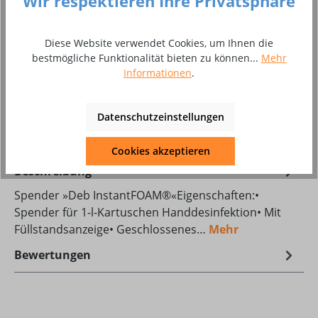
Wir respektieren Ihre Privatsphäre
Produkt Anzahl: Gib den gewünschten Wer
In den Warenkorb
Diese Website verwendet Cookies, um Ihnen die
Stück
bestmögliche Funktionalität bieten zu können...
Mehr
Informationen
.
Zum Merkzettel hinzufügen
Produktnummer:
8006774
Datenschutzeinstellungen
Cookies akzeptieren
Beschreibung
Spender »Deb InstantFOAM®«Eigenschaften:•
Spender für 1-l-Kartuschen Handdesinfektion• Mit
Füllstandsanzeige• Geschlossenes…
Mehr
Bewertungen