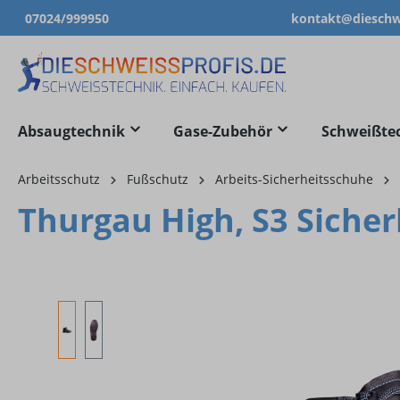
07024/999950
kontakt@dieschwe
springen
Zur Hauptnavigation springen
Absaugtechnik
Gase-Zubehör
Schweißte
Arbeitsschutz
Fußschutz
Arbeits-Sicherheitsschuhe
Thurgau High, S3 Sicher
Bildergalerie überspringen