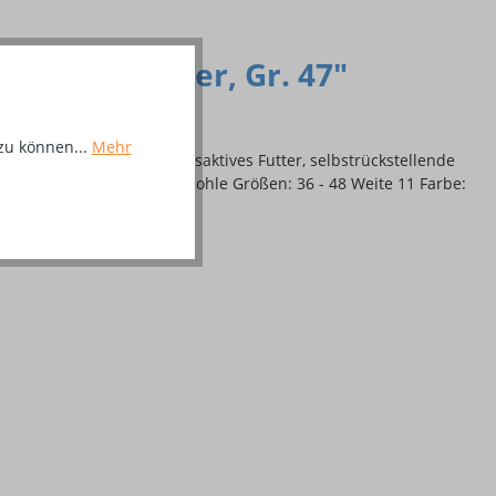
aus Rindleder, Gr. 47"
zu können...
Mehr
ip®-Technologie, atmungsaktives Futter, selbstrückstellende
tive Grip®, Stahlzwischensohle Größen: 36 - 48 Weite 11 Farbe: