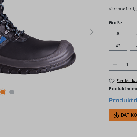
Versandfertig 
auswä
Größe
36
43
Produkt 
Zum Merkze
Produktnum
Produktd
DAT_KON