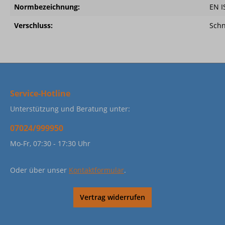
Normbezeichnung:
EN I
Verschluss:
Sch
Service-Hotline
Unterstützung und Beratung unter:
07024/999950
Mo-Fr, 07:30 - 17:30 Uhr
Oder über unser
Kontaktformular
.
Vertrag widerrufen