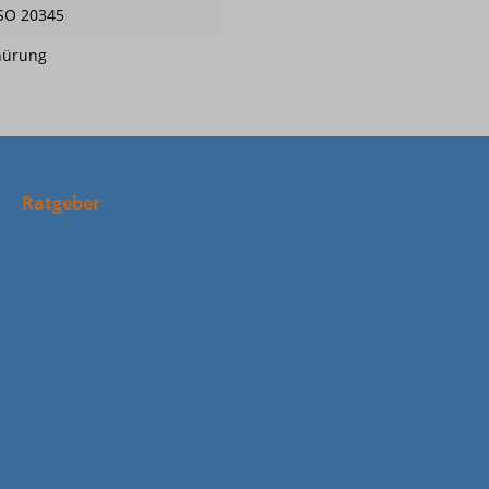
SO 20345
nürung
Ratgeber