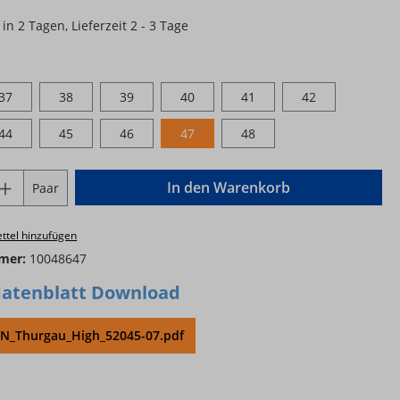
in 2 Tagen, Lieferzeit 2 - 3 Tage
hlen
37
38
39
40
41
42
44
45
46
47
48
Anzahl: Gib den gewünschten Wert ein o
In den Warenkorb
Paar
ttel hinzufügen
mer:
10048647
atenblatt Download
_Thurgau_High_52045-07.pdf