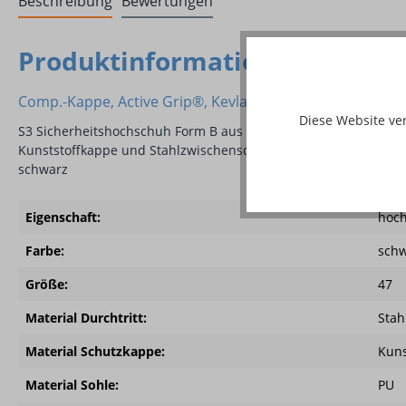
Beschreibung
Bewertungen
Produktinformationen "Thurgau
Comp.-Kappe, Active Grip®, Kevlar®-Nähte
Diese Website ve
S3 Sicherheitshochschuh Form B aus robustem Rindleder mit sp
Kunststoffkappe und Stahlzwischensohle, Kevlar®-Nähte: Materia
schwarz
Eigenschaft:
hoch
Farbe:
sch
Größe:
47
Material Durchtritt:
Stah
Material Schutzkappe:
Kuns
Material Sohle:
PU