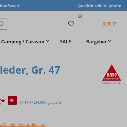
nkaufswert
Qualität seit 10 Jahren
0,00 €*
Camping / Caravan
SALE
Ratgeber
eder, Gr. 47
€*
%
97,87 €*
(24.03% gespart)
MwSt. inkl. Versandkosten