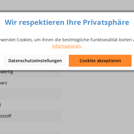
 High, S3 Sicherheitshochschuh 
Wir respektieren Ihre Privatsphäre
rwendet Cookies, um Ihnen die bestmögliche Funktionalität bieten 
ezieller 2-Schichten PU-Laufsohle und rutschhemmender Active Gr
Informationen
.
l: Rindleder, atmungsaktives Futter Sohle: 2-Schichten PU mit Ac
Datenschutzeinstellungen
Cookies akzeptieren
wertig
warz
l
tstoff