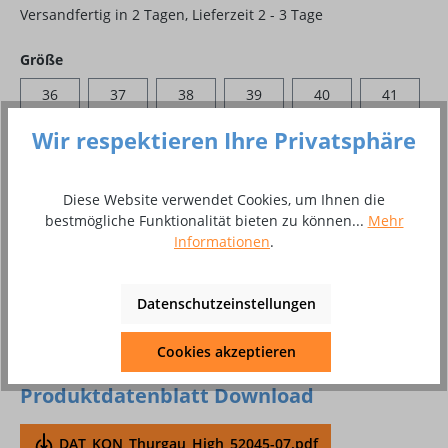
Versandfertig in 2 Tagen, Lieferzeit 2 - 3 Tage
auswählen
Größe
36
37
38
39
40
41
42
43
44
45
46
47
Wir respektieren Ihre Privatsphäre
48
Diese Website verwendet Cookies, um Ihnen die
bestmögliche Funktionalität bieten zu können...
Mehr
Produkt Anzahl: Gib den gewünschten Wer
In den Warenkorb
Informationen
.
Paar
Datenschutzeinstellungen
Zum Merkzettel hinzufügen
Cookies akzeptieren
Produktnummer:
10048645
Produktdatenblatt Download
DAT_KON_Thurgau_High_52045-07.pdf