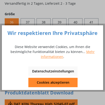
Versandfertig in 2 Tagen, Lieferzeit 2 - 3 Tage
auswählen
Größe
36
37
38
39
40
41
42
43
44
45
46
47
Wir respektieren Ihre Privatsphäre
48
Diese Website verwendet Cookies, um Ihnen die
bestmögliche Funktionalität bieten zu können...
Mehr
Produkt Anzahl: Gib den gewünschten Wer
In den Warenkorb
Informationen
.
Paar
Datenschutzeinstellungen
Zum Merkzettel hinzufügen
Cookies akzeptieren
Produktnummer:
10048636
Produktdatenblatt Download
DAT_KON_Thurgau_High_52045-07.pdf