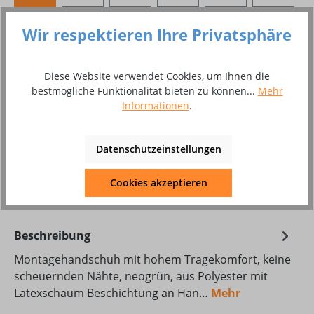
Produkt Anzahl: Gib den gewünschten Wer
Wir respektieren Ihre Privatsphäre
In den Warenkorb
Paar
Diese Website verwendet Cookies, um Ihnen die
bestmögliche Funktionalität bieten zu können...
Mehr
Zum Merkzettel hinzufügen
Informationen
.
Produktnummer:
8002193
Produktdatenblatt Download
Datenschutzeinstellungen
Cookies akzeptieren
DAT_KON_Superflex_Neo_508616.pdf
Beschreibung
Montagehandschuh mit hohem Tragekomfort, keine
scheuernden Nähte, neogrün, aus Polyester mit
Latexschaum Beschichtung an Han…
Mehr