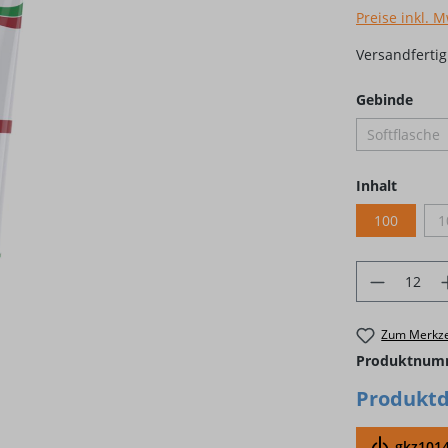
Preise inkl. 
Versandfertig 
ausw
Gebinde
Softflasche
(Diese O
auswäh
Inhalt
100
1
Produkt 
Zum Merkze
Produktnum
Produktd
gkz1014