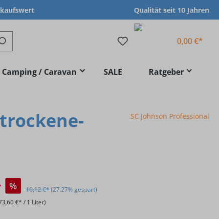
nkaufswert
Qualität seit 10 Jahren
0,00 €*
Camping / Caravan
SALE
Ratgeber
 trockene-
SC Johnson Professional
*
%
10,12 €*
(27.27% gespart)
73,60 €* / 1 Liter)