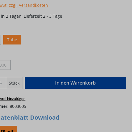
MwSt. zzgl. Versandkosten
in 2 Tagen, Lieferzeit 2 - 3 Tage
ählen
Tube
ption ist zurzeit nicht verfügbar.)
len
000
(Diese Option ist zurzeit nicht verfügbar.)
Anzahl: Gib den gewünschten Wert ein o
In den Warenkorb
Stück
ttel hinzufügen
mer:
8003005
atenblatt Download
55.pdf