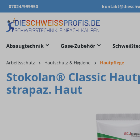
07024/999950
kontakt@dieschwe
springen
Zur Hauptnavigation springen
Absaugtechnik
Gase-Zubehör
Schweißte
Arbeitsschutz
Hautschutz & Hygiene
Hautpflege
Stokolan® Classic Haut
strapaz. Haut
Bildergalerie überspringen