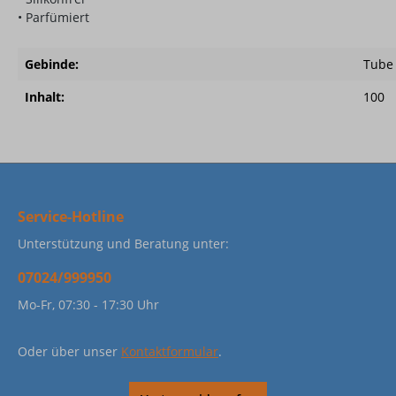
• Parfümiert
Gebinde:
Tube
Inhalt:
100
Service-Hotline
Unterstützung und Beratung unter:
07024/999950
Mo-Fr, 07:30 - 17:30 Uhr
Oder über unser
Kontaktformular
.