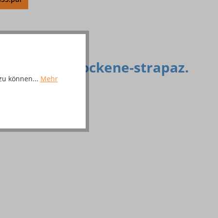
0 ml Tube trockene-strapaz.
zu können...
Mehr