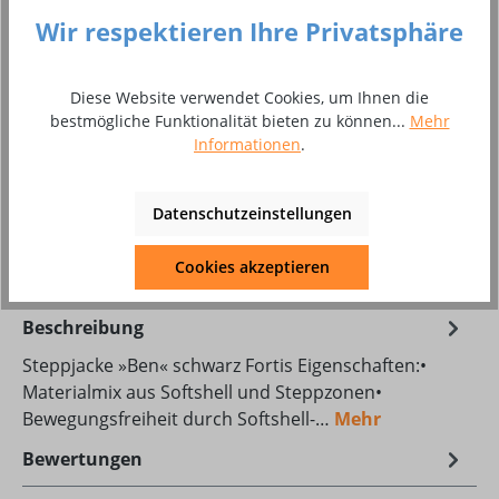
Wir respektieren Ihre Privatsphäre
4 XL
Produkt Anzahl: Gib den gewünschten Wer
Diese Website verwendet Cookies, um Ihnen die
In den Warenkorb
bestmögliche Funktionalität bieten zu können...
Mehr
Informationen
.
Stück
Zum Merkzettel hinzufügen
Datenschutzeinstellungen
Produktnummer:
8010841
Cookies akzeptieren
Beschreibung
Steppjacke »Ben« schwarz Fortis Eigenschaften:•
Materialmix aus Softshell und Steppzonen•
Bewegungsfreiheit durch Softshell-…
Mehr
Bewertungen