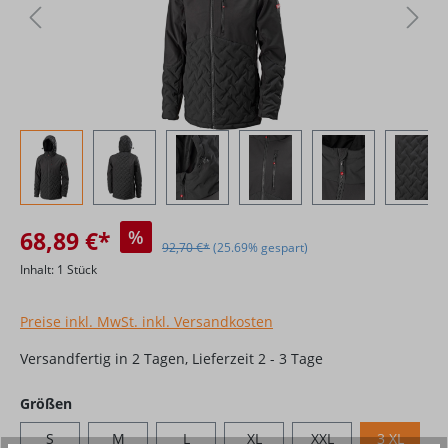
68,89 €*
%
92,70 €*
(25.69% gespart)
Inhalt:
1 Stück
Preise inkl. MwSt. inkl. Versandkosten
Versandfertig in 2 Tagen, Lieferzeit 2 - 3 Tage
auswählen
Größen
S
M
L
XL
XXL
3 XL