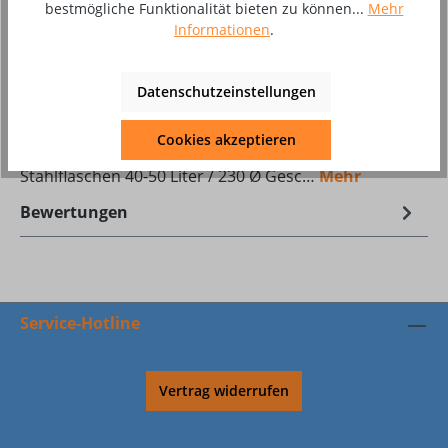
bestmögliche Funktionalität bieten zu können...
Mehr
Produktnummer:
10049596
Informationen
.
Datenschutzeinstellungen
Beschreibung
Technische Beschreibung: Robuste, geschweißte
Cookies akzeptieren
Stahlrohrkonstruktion aus 1“-Rohr für 2
Stahlflaschen 40-50 Liter / 230 Ø Gesc…
Mehr
Bewertungen
Service-Hotline
Vertrag widerrufen