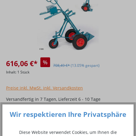
616,06 €*
%
708,49 €*
(13.05% gespart)
Inhalt:
1 Stück
Preise inkl. MwSt. inkl. Versandkosten
Versandfertig in 7 Tagen, Lieferzeit 6 - 10 Tage
Produkt Anzahl: Gib den gewünschten Wer
Wir respektieren Ihre Privatsphäre
In den Warenkorb
Diese Website verwendet Cookies, um Ihnen die
Zum Merkzettel hinzufügen