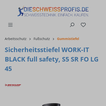
alt springen
Arbeitsschutz
Fußschutz
Gummistiefel
Sicherheitsstiefel WORK-IT
BLACK full safety, S5 SR FO LG
45
Bildergalerie überspringen