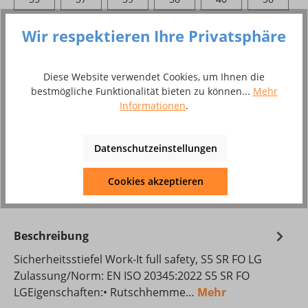
41
42
43
44
45
46
Wir respektieren Ihre Privatsphäre
47
48
49
50
Diese Website verwendet Cookies, um Ihnen die
Produkt Anzahl: Gib den gewünschten Wer
bestmögliche Funktionalität bieten zu können...
Mehr
In den Warenkorb
Informationen
.
Paar
Datenschutzeinstellungen
Zum Merkzettel hinzufügen
Produktnummer:
8010981
Cookies akzeptieren
Beschreibung
Sicherheitsstiefel Work-It full safety, S5 SR FO LG
Zulassung/Norm: EN ISO 20345:2022 S5 SR FO
LGEigenschaften:• Rutschhemme…
Mehr