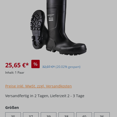
25,65 €*
%
32,07 €*
(20.02% gespart)
Inhalt:
1 Paar
Preise inkl. MwSt. zzgl. Versandkosten
Versandfertig in 2 Tagen, Lieferzeit 2 - 3 Tage
auswählen
Größen
35
37
39
38
40
36