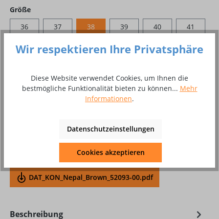
auswählen
Größe
36
37
38
39
40
41
Wir respektieren Ihre Privatsphäre
42
43
44
45
Produkt Anzahl: Gib den gewünschten Wer
In den Warenkorb
Diese Website verwendet Cookies, um Ihnen die
bestmögliche Funktionalität bieten zu können...
Mehr
Paar
Informationen
.
Zum Merkzettel hinzufügen
Datenschutzeinstellungen
Produktnummer:
10048277
Produktdatenblatt Download
Cookies akzeptieren
DAT_KON_Nepal_Brown_52093-00.pdf
Beschreibung