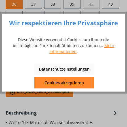
36
37
38
39
42
43
(Diese Option ist zurzei
44
41
40
45
48
Wir respektieren Ihre Privatsphäre
Produkt Anzahl: Gib den gewünschten Wer
In den Warenkorb
Diese Website verwendet Cookies, um Ihnen die
Paar
bestmögliche Funktionalität bieten zu können...
Mehr
Informationen
.
Zum Merkzettel hinzufügen
Produktnummer:
8002172
Datenschutzeinstellungen
Produktdatenblatt Download
Cookies akzeptieren
DAT_KON_Leon_250000.pdf
Beschreibung
• Weite 11• Material: Wasserabweisendes