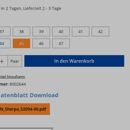
in 2 Tagen, Lieferzeit 2 - 3 Tage
hlen
37
38
39
40
41
42
44
45
46
47
Anzahl: Gib den gewünschten Wert ein o
In den Warenkorb
Paar
ttel hinzufügen
mer:
8002644
atenblatt Download
_Sherpa_52094-00.pdf