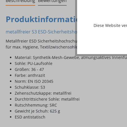
Beschreibung
Bewertungen
Produktinformationen "Sicher
Diese Website ve
metallfreier S3 ESD-Sicherheitshochschuh
Metallfreier ESD Sicherheitshochschuh mit Knöchelschutz aus
für max. Hygiene, Textilzwischensohle und Composite-Schutzka
Material: Synthetik-Mesh-Gewebe, atmungsaktives Innenfu
Sohle: PU-Laufsohle
Größen: 36 - 47
Farbe: anthrazit
Norm: EN ISO 20345
Schuhklasse: S3
Zehenschutzkappe: metallfrei
Durchtrittsichere Sohle: metallfrei
Rutschhemmung: SRC
Gewicht je Schuh: 625 g
ESD antistatisch