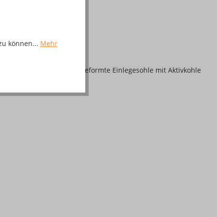
zu können...
Mehr
enfutter, ergonomisch geformte Einlegesohle mit Aktivkohle