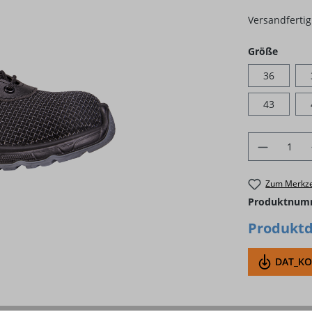
Versandfertig 
auswä
Größe
36
43
Produkt 
Zum Merkze
Produktnum
Produktd
DAT_KON