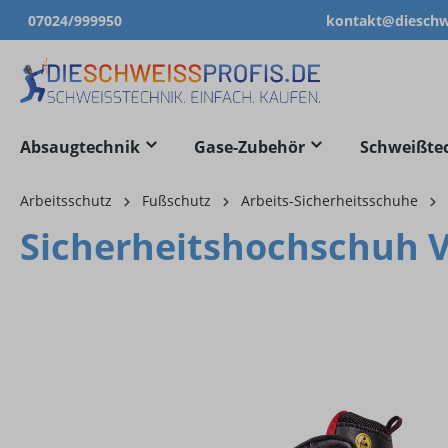
07024/999950
kontakt@dieschwe
springen
Zur Hauptnavigation springen
Absaugtechnik
Gase-Zubehör
Schweißte
Arbeitsschutz
Fußschutz
Arbeits-Sicherheitsschuhe
Sicherheitshochschuh V
Bildergalerie überspringen