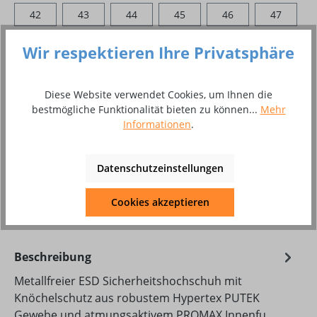
42
43
44
45
46
47
Wir respektieren Ihre Privatsphäre
Produkt Anzahl: Gib den gewünschten Wer
In den Warenkorb
Paar
Diese Website verwendet Cookies, um Ihnen die
bestmögliche Funktionalität bieten zu können...
Mehr
Informationen
.
Zum Merkzettel hinzufügen
Produktnummer:
8002637
Produktdatenblatt Download
Datenschutzeinstellungen
Cookies akzeptieren
DAT_KON_Sherpa_52094-00.pdf
Beschreibung
Metallfreier ESD Sicherheitshochschuh mit
Knöchelschutz aus robustem Hypertex PUTEK
Gewebe und atmungsaktivem PROMAX Innenfu…