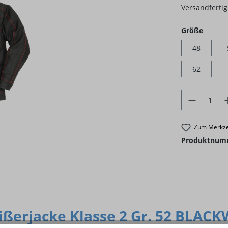
Versandfertig 
auswä
Größe
48
62
Produkt 
Zum Merkze
Produktnum
ßerjacke Klasse 2 Gr. 52 BLAC