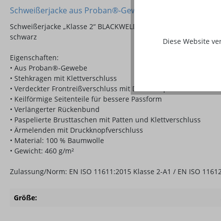
Schweißerjacke aus Proban®-Gewebe 460 gr.
Schweißerjacke „Klasse 2“ BLACKWELD,
schwarz
Diese Website ve
Eigenschaften:
• Aus Proban®-Gewebe
• Stehkragen mit Klettverschluss
• Verdeckter Frontreißverschluss mit Druckknopf am Bundabsc
• Keilförmige Seitenteile für bessere Passform
• Verlängerter Rückenbund
• Paspelierte Brusttaschen mit Patten und Klettverschluss
• Ärmelenden mit Druckknopfverschluss
• Material: 100 % Baumwolle
• Gewicht: 460 g/m²
Zulassung/Norm: EN ISO 11611:2015 Klasse 2-A1 / EN ISO 11612:
Größe: