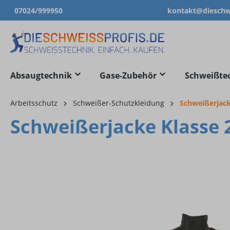
07024/999950
kontakt@dieschwe
springen
Zur Hauptnavigation springen
Absaugtechnik
Gase-Zubehör
Schweißte
Arbeitsschutz
Schweißer-Schutzkleidung
Schweißerjac
Schweißerjacke Klasse 
Bildergalerie überspringen