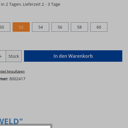
in 2 Tagen, Lieferzeit 2 - 3 Tage
hlen
50
52
54
56
58
60
Anzahl: Gib den gewünschten Wert ein o
In den Warenkorb
Stück
ttel hinzufügen
mer:
8002417
KWELD"