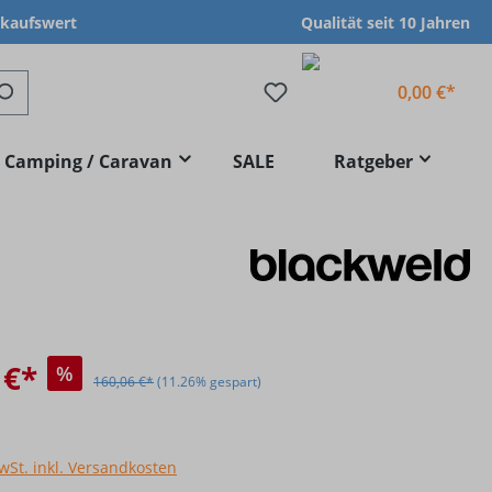
nkaufswert
Qualität seit 10 Jahren
0,00 €*
Camping / Caravan
SALE
Ratgeber
 €*
%
160,06 €*
(11.26% gespart)
MwSt. inkl. Versandkosten