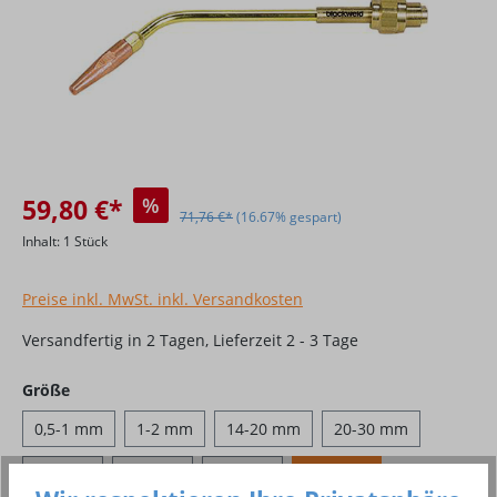
59,80 €*
%
71,76 €*
(16.67% gespart)
Inhalt:
1 Stück
Preise inkl. MwSt. inkl. Versandkosten
Versandfertig in 2 Tagen, Lieferzeit 2 - 3 Tage
auswählen
Größe
0,5-1 mm
1-2 mm
14-20 mm
20-30 mm
2-4 mm
4-6 mm
6-9 mm
9-14 mm