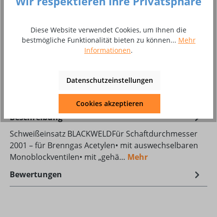
Wir respektieren Ihre Privatsphäre
Produkt Anzahl: Gib den gewünschten Wer
In den Warenkorb
Diese Website verwendet Cookies, um Ihnen die
Stück
bestmögliche Funktionalität bieten zu können...
Mehr
Informationen
.
Zum Merkzettel hinzufügen
Produktnummer:
8002461
Datenschutzeinstellungen
Cookies akzeptieren
Beschreibung
Schweißeinsatz BLACKWELDFür Schaftdurchmesser
2001 – für Brenngas Acetylen• mit auswechselbaren
Monoblockventilen• mit „gehä…
Mehr
Bewertungen