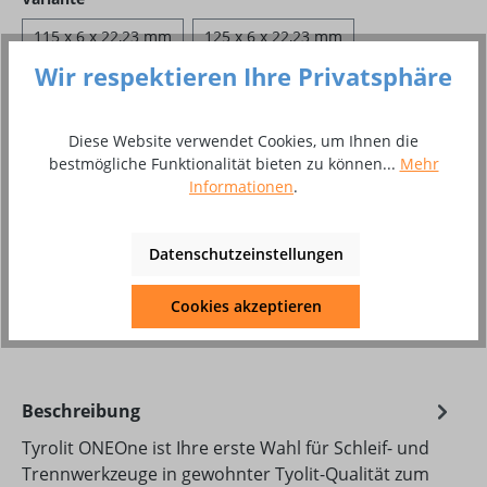
115 x 6 x 22,23 mm
125 x 6 x 22,23 mm
Wir respektieren Ihre Privatsphäre
150 x 6 x 22,23 mm
178 x 6 x 22,23 mm
230 x 6 x 22,23 mm
Diese Website verwendet Cookies, um Ihnen die
bestmögliche Funktionalität bieten zu können...
Mehr
Produkt Anzahl: Gib den gewünschten Wer
Informationen
.
In den Warenkorb
Stück
Datenschutzeinstellungen
Zum Merkzettel hinzufügen
Cookies akzeptieren
Produktnummer:
8011135
Beschreibung
Tyrolit ONEOne ist Ihre erste Wahl für Schleif- und
Trennwerkzeuge in gewohnter Tyolit-Qualität zum