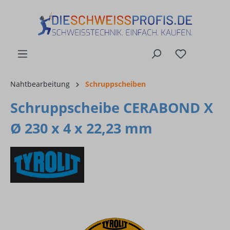
alt springen
Nahtbearbeitung
Schruppscheiben
Schruppscheibe CERABOND X
Ø 230 x 4 x 22,23 mm
Bildergalerie überspringen