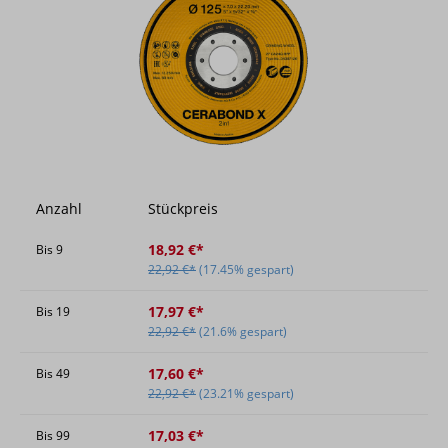
Anzahl
Stückpreis
18,92 €*
Bis
9
22,92 €*
(17.45% gespart)
17,97 €*
Bis
19
22,92 €*
(21.6% gespart)
17,60 €*
Bis
49
22,92 €*
(23.21% gespart)
17,03 €*
Bis
99