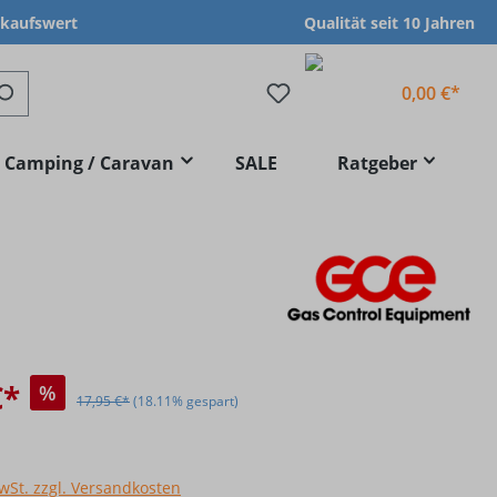
nkaufswert
Qualität seit 10 Jahren
0,00 €*
Camping / Caravan
SALE
Ratgeber
€*
%
17,95 €*
(18.11% gespart)
MwSt. zzgl. Versandkosten