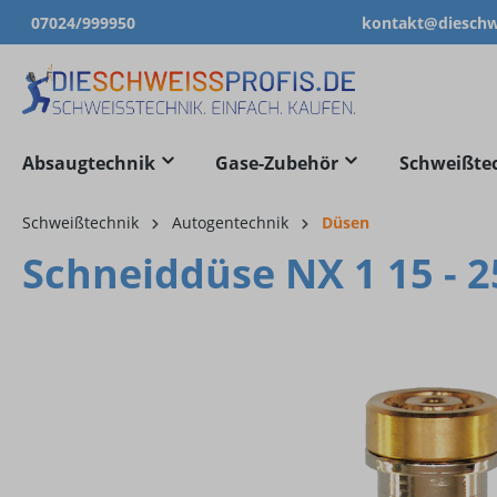
07024/999950
kontakt@dieschwe
springen
Zur Hauptnavigation springen
Absaugtechnik
Gase-Zubehör
Schweißte
Schweißtechnik
Autogentechnik
Düsen
Schneiddüse NX 1 15 - 
Bildergalerie überspringen