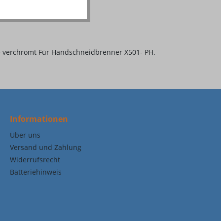
e verchromt Für Handschneidbrenner X501- PH.
Informationen
Über uns
Versand und Zahlung
Widerrufsrecht
Batteriehinweis