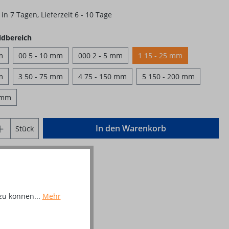
in 7 Tagen, Lieferzeit 6 - 10 Tage
auswählen
idbereich
m
00 5 - 10 mm
000 2 - 5 mm
1 15 - 25 mm
m
3 50 - 75 mm
4 75 - 150 mm
5 150 - 200 mm
 mm
Anzahl: Gib den gewünschten Wert ein o
In den Warenkorb
Stück
ttel hinzufügen
mer:
10069175
zu können...
Mehr