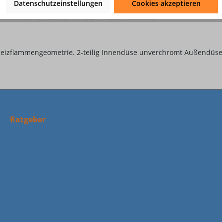
Datenschutzeinstellungen
Cookies akzeptieren
ddüse NX 1 15 - 25 mm"
e Heizflammengeometrie. 2-teilig Innendüse unverchromt Außendüs
Ratgeber