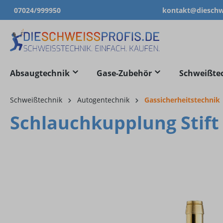
07024/999950
kontakt@dieschwe
springen
Zur Hauptnavigation springen
Absaugtechnik
Gase-Zubehör
Schweißte
Schweißtechnik
Autogentechnik
Gassicherheitstechnik
Schlauchkupplung Stift
Bildergalerie überspringen