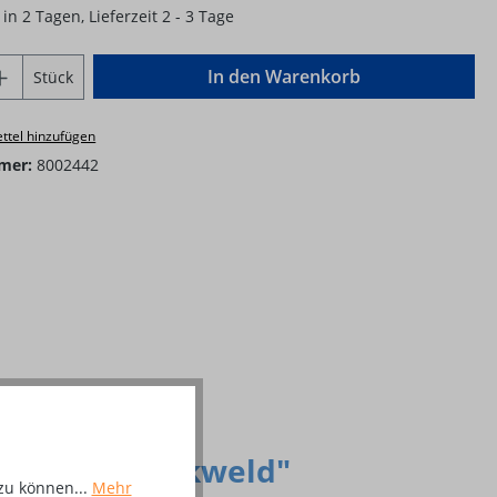
in 2 Tagen, Lieferzeit 2 - 3 Tage
Anzahl: Gib den gewünschten Wert ein o
In den Warenkorb
Stück
ttel hinzufügen
mer:
8002442
G 1/4RH Blackweld"
zu können...
Mehr