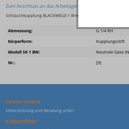
Zum Anschluss an das Arbeitsgerät
Schlauchkupplung BLACKWELD-1 Brenngase/Sauerstoff/Neutra
Abmessung:
G 1/4 RH
Körperform:
Kupplungsstift
Modell SK 1 BW:
Neutrale Gase (N
Nr.:
[9]
Service-Hotline
Unterstützung und Beratung unter:
07024/999950