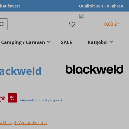
nkaufswert
Qualität seit 10 Jahren
0,00 €*
Camping / Caravan
SALE
Ratgeber
lackweld
€*
%
14,16 €*
(16.67% gespart)
MwSt. zzgl. Versandkosten