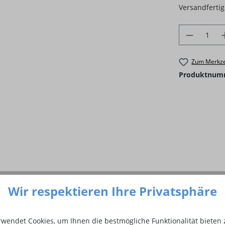
Versandfertig 
Produkt 
Zum Merkze
Produktnum
Wir respektieren Ihre Privatsphäre
chkupplung Stift sonstige Gase 
rwendet Cookies, um Ihnen die bestmögliche Funktionalität bieten 